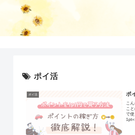
ポイ活
ポ
ポイ活
こん
こと
で使
1pt