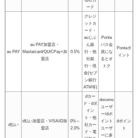
ード
クレジ
ットカ
ード・
auじぶ
Ponta
au PAY加盟店・
ん銀
パス会
Pontaポ
au PAY
Mastarcard/QUICPay+加
0.5%
行・他
員にな
イント
盟店
社銀
るとオ
行・現
トク
金(セブ
ン銀行
ATM等)
dカー
docomo
ド・dポ
ユーザ
イン
ー/dポ
ト・他
d払い加盟店・VISA/iD加
0%～
イント
dポイン
d払い
社カー
盟店
2.0%
ユーザ
ト
ド・電
ーに多