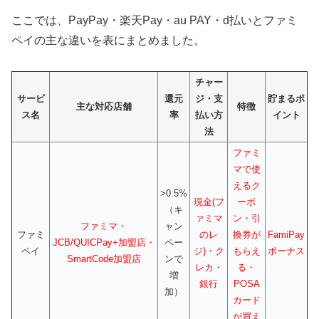
ここでは、PayPay・楽天Pay・au PAY・d払いとファミ
ペイの主な違いを表にまとめました。
チャー
サービ
還元
ジ・支
貯まるポ
主な対応店舗
特徴
ス名
率
払い方
イント
法
ファミ
マで使
えるク
>0.5%
現金(フ
ーポ
（キ
ァミマ
ン・引
ファミマ・
ャン
ファミ
のレ
換券が
FamiPay
JCB/QUICPay+加盟店・
ペー
ペイ
ジ)・ク
もらえ
ボーナス
SmartCode加盟店
ンで
レカ・
る・
増
銀行
POSA
加）
カード
が買え