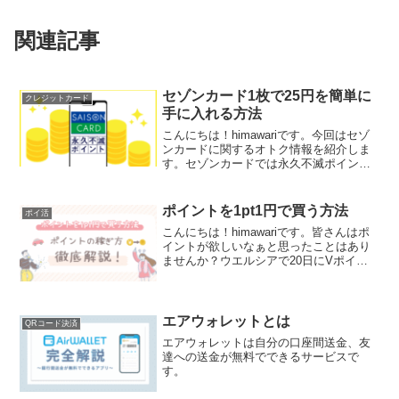
関連記事
セゾンカード1枚で25円を簡単に
クレジットカード
手に入れる方法
こんにちは！himawariです。今回はセゾ
ンカードに関するオトク情報を紹介しま
す。セゾンカードでは永久不滅ポイント
が貯まります。このポイントは運用する
ことができます。 このポイント運用のサ
ービスを活用することで、誰でも5pt(25
ポイントを1pt1円で買う方法
ポイ活
円相当)...
こんにちは！himawariです。皆さんはポ
イントが欲しいなぁと思ったことはあり
ませんか？ウエルシアで20日にVポイン
トが1pt=1.5円相当で使えたり、ローソン
のお試し引換券でdポイントやPontaポイ
ントが1pt=1.5～3円相当で使え...
エアウォレットとは
QRコード決済
エアウォレットは自分の口座間送金、友
達への送金が無料でできるサービスで
す。