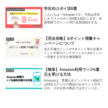
学生向けポイ活8選
クレジットカード
こんにちは！himawariです。今回は学生
にオススメのポイ活9選を紹介します。会
員登録でポイントGET会員登録をするだ
けでポイントやAmazonギフト券がもらえ
るサービスがあります。ここでは、学生
にオススメのサービスをいくつか紹介し
ます。...
【完全攻略】dポイント増量キャ
ポイ活
ンペーンについて
永久不滅ポイントやVポイント等の主要ポ
イントや各ポイントサイトからdポイント
へ交換する方法を徹底解説
【簡単】Amazon利用で＋1%還
ポイ活
元を受ける方法
Amazonは、普通のポイントサイト経由で
は特定カテゴリの商品のみポイント付与
され、それ以外の商品ではポイントが貯
まりません。今回はギバースというサー
ビスを利用して、Amazonのどんな商品で
も1%還元を受ける方法を紹介します。