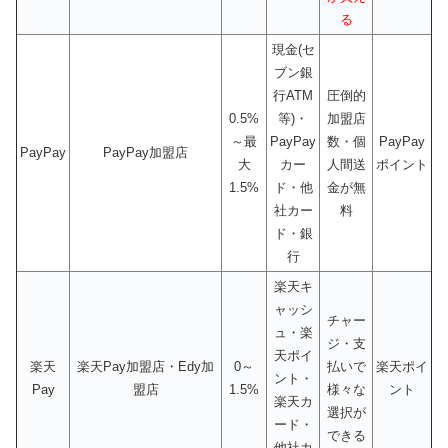
る
現金(セ
ブン銀
行ATM
圧倒的
0.5%
等)・
加盟店
～最
PayPay
数・個
PayPay
PayPay
PayPay加盟店
大
カー
人間送
ポイント
1.5%
ド・他
金が無
社カー
料
ド・銀
行
楽天キ
ャッシ
チャー
ュ・楽
ジ・支
天ポイ
楽天
楽天Pay加盟店・Edy加
0～
払いで
楽天ポイ
ント・
Pay
盟店
1.5%
様々な
ント
楽天カ
選択が
ード・
できる
他社カ